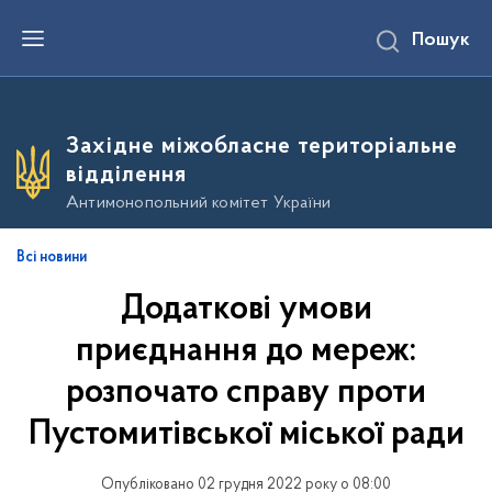
П
Пошук
е
р
е
й
т
и
Західне міжобласне територіальне
д
о
відділення
о
с
Антимонопольний комітет України
н
о
в
Всі новини
н
о
Додаткові умови
г
о
в
приєднання до мереж:
м
і
розпочато справу проти
с
т
Пустомитівської міської ради
у
Опубліковано 02 грудня 2022 року о 08:00