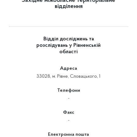
Західне міжобласне територіальне
відділення
Відділ досліджень та
розслідувань у Рівненській
області
Адреса
33028, м. Рівне, Словацького, 1
Телефони
-
Факс
-
Електронна пошта