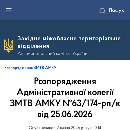
П
Пошук
е
р
е
й
т
и
Західне міжобласне територіальне
д
о
відділення
о
с
Антимонопольний комітет України
н
о
в
Розпорядження ЗМТВ АМКУ
н
о
Розпорядження
г
о
в
Адміністративної колегії
м
і
ЗМТВ АМКУ №63/174-рп/к
с
т
від 25.06.2026
у
Опубліковано 02 липня 2026 року о 10:14