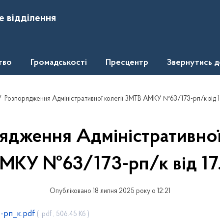
е відділення
тво
Громадськості
Пресцентр
Звернутись 
Розпорядження Адміністративної колегії ЗМТВ АМКУ №63/173-рп/к від 1
ядження Адміністративної 
КУ №63/173-рп/к від 17
Опубліковано 18 липня 2025 року о 12:21
-рп_к.pdf
( .pdf , 506.45 Кб )