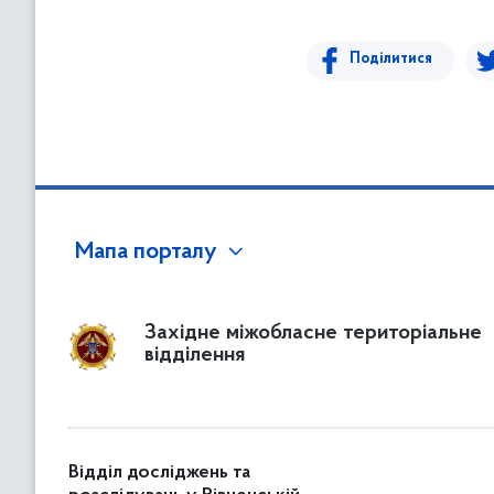
в
м
Поділитися
і
с
т
у
Мапа порталу
Західне міжобласне територіальне
відділення
Відділ досліджень та