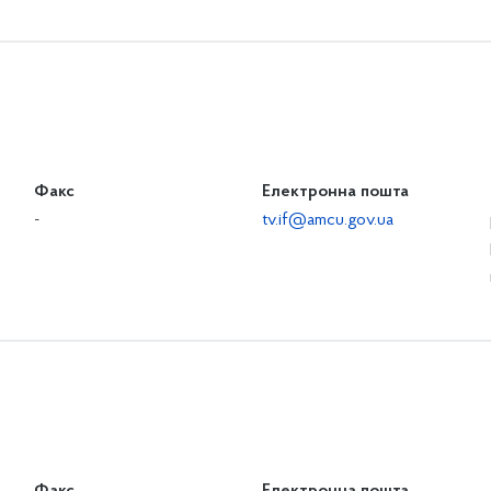
Факс
Електронна пошта
-
tv.if@amcu.gov.ua