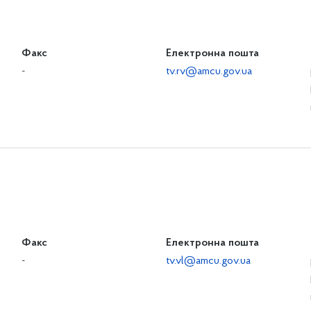
Факс
Електронна пошта
-
tv.rv@amcu.gov.ua
Факс
Електронна пошта
-
tv.vl@amcu.gov.ua