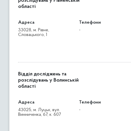
розслідувань у Рівненській
області
Адреса
Телефони
33028, м. Рівне,
-
Словацького, 1
Відділ досліджень та
розслідувань у Волинській
області
Адреса
Телефони
43025, м. Луцьк, вул.
-
Винниченка, 67, к. 607