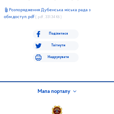
Розпорядження Дубенська міська рада з
обм.доступ..pdf
( .pdf , 331.34 Кб )
Поділитися
Твітнути
Надрукувати
Мапа порталу