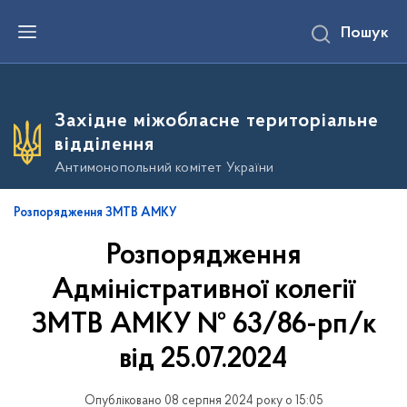
П
Пошук
е
р
е
й
т
и
Західне міжобласне територіальне
д
о
відділення
о
с
Антимонопольний комітет України
н
о
в
Розпорядження ЗМТВ АМКУ
н
о
Розпорядження
г
о
в
Адміністративної колегії
м
і
ЗМТВ АМКУ № 63/86-рп/к
с
т
від 25.07.2024
у
Опубліковано 08 серпня 2024 року о 15:05