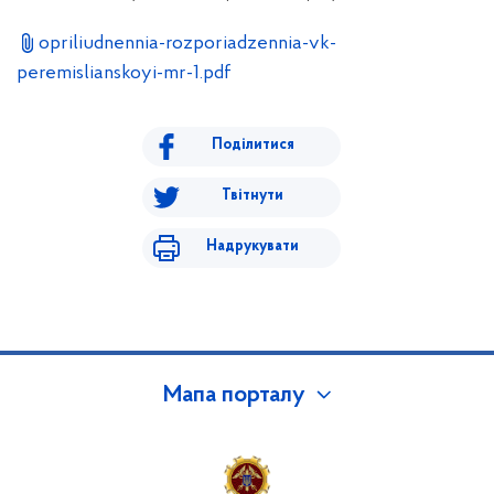
opriliudnennia-rozporiadzennia-vk-
peremislianskoyi-mr-1.pdf
Поділитися
Твітнути
Надрукувати
Мапа порталу