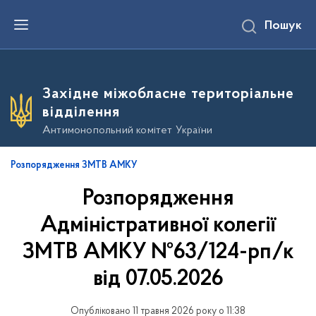
П
Пошук
е
р
е
й
т
и
Західне міжобласне територіальне
д
о
відділення
о
с
Антимонопольний комітет України
н
о
в
Розпорядження ЗМТВ АМКУ
н
о
Розпорядження
г
о
в
Адміністративної колегії
м
і
ЗМТВ АМКУ №63/124-рп/к
с
т
від 07.05.2026
у
Опубліковано 11 травня 2026 року о 11:38