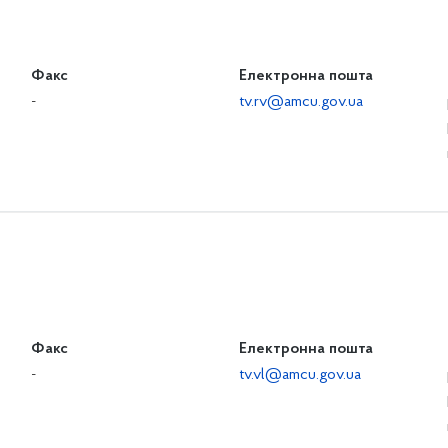
Факс
Електронна пошта
-
tv.rv@amcu.gov.ua
Факс
Електронна пошта
-
tv.vl@amcu.gov.ua