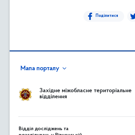
в
м
Поділитися
і
с
т
у
Мапа порталу
Західне міжобласне територіальне
відділення
Відділ досліджень та