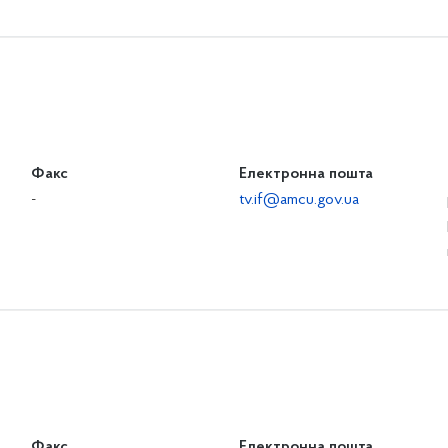
Факс
Електронна пошта
-
tv.if@amcu.gov.ua
Факс
Електронна пошта