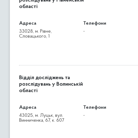
розслідувань у Рівненській
області
Адреса
Телефони
33028, м. Рівне,
-
Словацького, 1
Відділ досліджень та
розслідувань у Волинській
області
Адреса
Телефони
43025, м. Луцьк, вул.
-
Винниченка, 67, к. 607