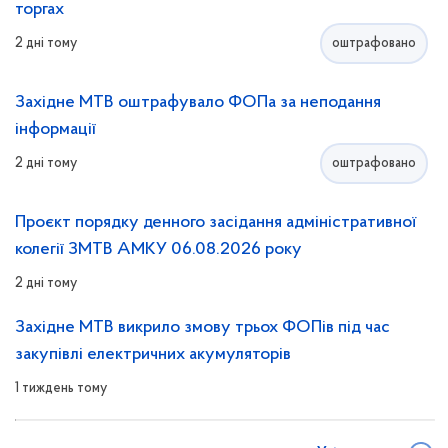
торгах
2 дні тому
оштрафовано
Західне МТВ оштрафувало ФОПа за неподання
інформації
2 дні тому
оштрафовано
Проєкт порядку денного засідання адміністративної
колегії ЗМТВ АМКУ 06.08.2026 року
2 дні тому
Західне МТВ викрило змову трьох ФОПів під час
закупівлі електричних акумуляторів
1 тиждень тому