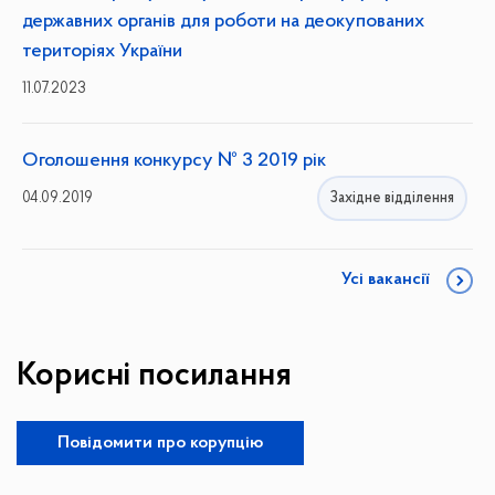
с
державних органів для роботи на деокупованих
т
о
територіях України
н
11.07.2023
о
в
л
Оголошення конкурсу № 3 2019 рік
е
н
04.09.2019
Західне відділення
ь
"
Усі вакансії
Корисні посилання
Повідомити про корупцію