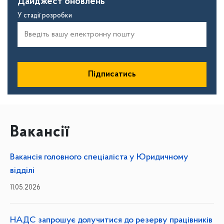
Дайджест оновлень
У стадії розробки
"
П
і
д
п
Підписатись
и
с
а
т
и
с
Вакансії
я
н
а
Вакансія головного спеціаліста у Юридичному
д
відділі
а
й
11.05.2026
д
ж
е
НАДС запрошує долучитися до резерву працівників