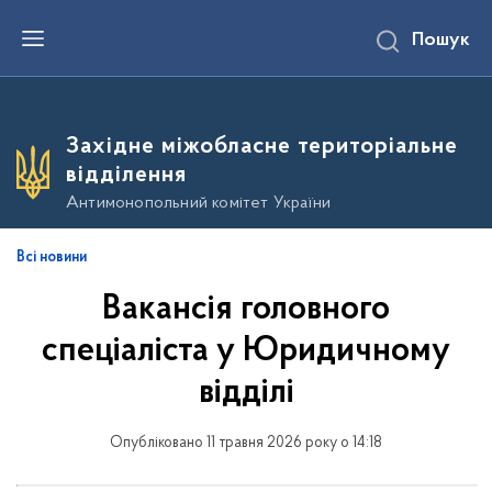
П
Пошук
е
р
е
й
т
и
Західне міжобласне територіальне
д
о
відділення
о
с
Антимонопольний комітет України
н
о
в
Всі новини
н
о
Вакансія головного
г
о
в
спеціаліста у Юридичному
м
і
відділі
с
т
у
Опубліковано 11 травня 2026 року о 14:18