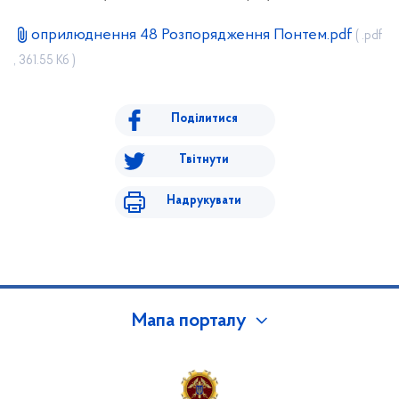
оприлюднення 48 Розпорядження Понтем.pdf
( .pdf
, 361.55 Кб )
Поділитися
Твітнути
Надрукувати
Мапа порталу