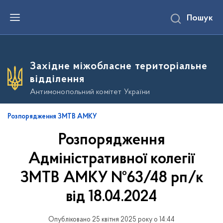
П
Пошук
е
р
е
й
т
и
Західне міжобласне територіальне
д
о
відділення
о
с
Антимонопольний комітет України
н
о
в
Розпорядження ЗМТВ АМКУ
н
о
Розпорядження
г
о
в
Адміністративної колегії
м
і
ЗМТВ АМКУ №63/48 рп/к
с
т
від 18.04.2024
у
Опубліковано 25 квітня 2025 року о 14:44