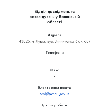
Відділ досліджень та
розслідувань у Волинській
області
Адреса
43025, м. Луцьк, вул. Винниченка, 67, к. 607
Телефони
-
Факс
-
Електронна пошта
tv.vl@amcu.gov.ua
Графік роботи