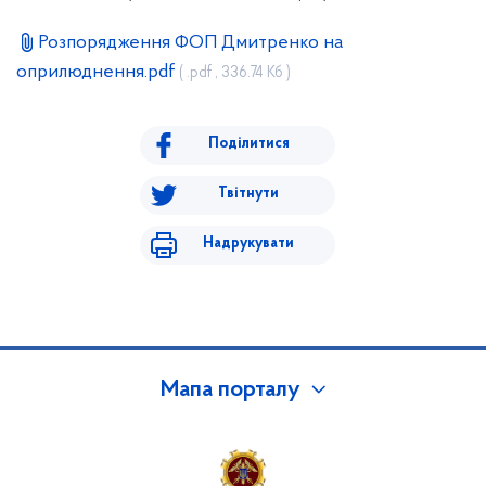
Розпорядження ФОП Дмитренко на
оприлюднення.pdf
( .pdf , 336.74 Кб )
Поділитися
Твітнути
Надрукувати
Мапа порталу