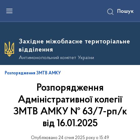
П
Пошук
е
р
е
й
т
и
Західне міжобласне територіальне
д
о
відділення
о
с
Антимонопольний комітет України
н
о
в
Розпорядження ЗМТВ АМКУ
н
о
Розпорядження
г
о
в
Адміністративної колегії
м
і
ЗМТВ АМКУ № 63/7-рп/к
с
т
від 16.01.2025
у
Опубліковано 24 січня 2025 року о 15:49