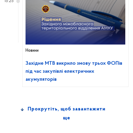
15:25
Новини
Західне МТВ викрило змову трьох ФОПів
під час закупівлі електричних
акумуляторів
Прокрутіть, щоб завантажити
ще