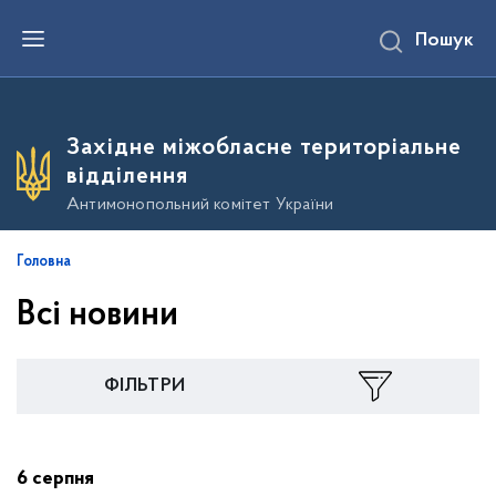
П
Пошук
е
р
е
й
т
и
Західне міжобласне територіальне
д
о
відділення
о
с
Антимонопольний комітет України
н
о
в
Головна
н
о
Всі новини
г
о
в
м
і
ФІЛЬТРИ
с
т
у
6 серпня