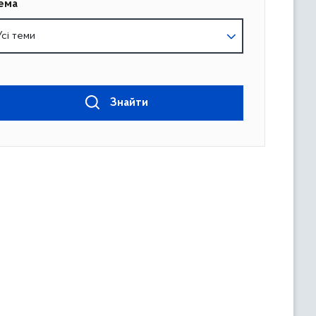
ема
Усі теми
Знайти