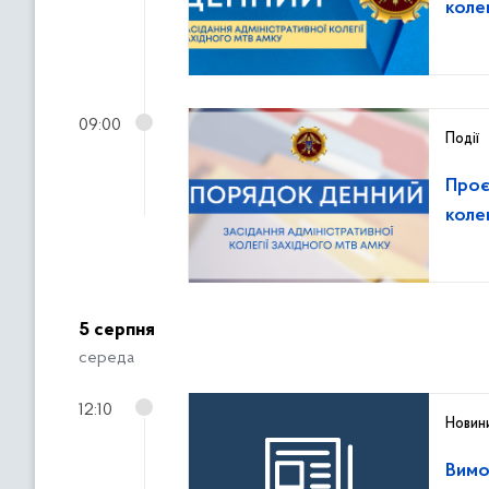
коле
09:00
Події
Проє
коле
5 серпня
середа
12:10
Новин
Вимо