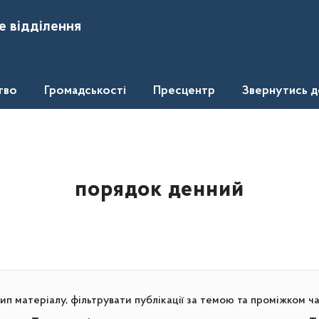
е відділення
тво
Громадськості
Пресцентр
Звернутись 
порядок денний
п матеріалу, фільтрувати публікації за темою та проміжком ч