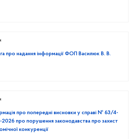
и
га про надання інформації ФОП Василюк В. В.
и
рмація про попередні висновки у справі № 63/4-
5-2026 про порушення законодавства про захист
омічної конкуренції