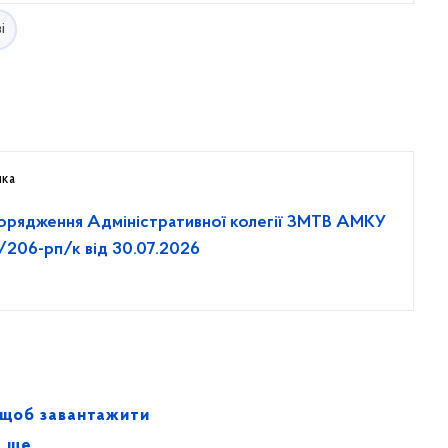
і
нка
орядження Адміністративної колегії ЗМТВ АМКУ
206-рп/к від 30.07.2026
 щоб завантажити
ще