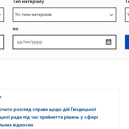
Тип матеріалу
Т
Усі типи матеріалів
по
и
очато розгляд справи щодо дій Гвіздецької
щної ради під час прийняття рішень у сфері
льних відносин