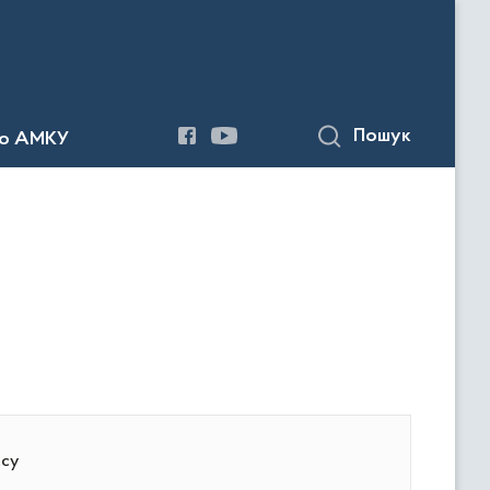
Пошук
до АМКУ
асу