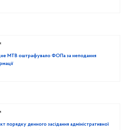
и
дне МТВ оштрафувало ФОПа за неподання
рмації
и
кт порядку денного засідання адміністративної