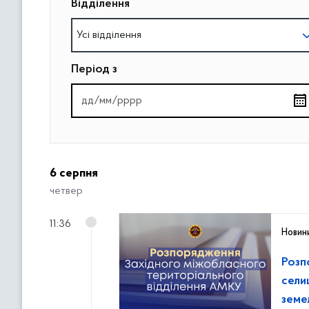
Відділення
в
м
Усі відділення
і
с
Період з
т
у
6 серпня
четвер
11:36
Новин
Розп
сели
земе