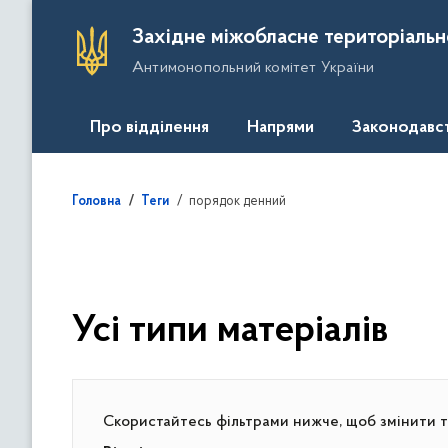
П
Західне міжобласне територіальн
е
Антимонопольний комітет України
р
е
й
Про відділення
Напрями
Законодавс
т
и
д
порядок денний
Головна
Теги
о
о
с
н
о
Усі типи матеріалів
в
н
о
г
Скористайтесь фільтрами нижче, щоб змінити ти
о