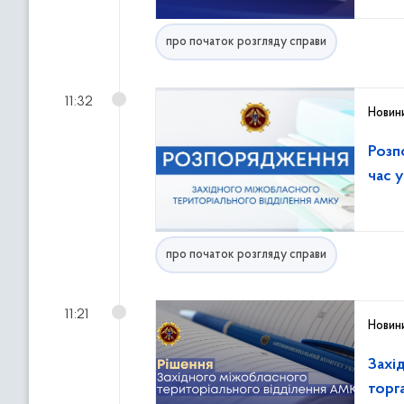
про початок розгляду справи
11:32
Новин
Розп
час 
про початок розгляду справи
11:21
Новин
Захі
торг