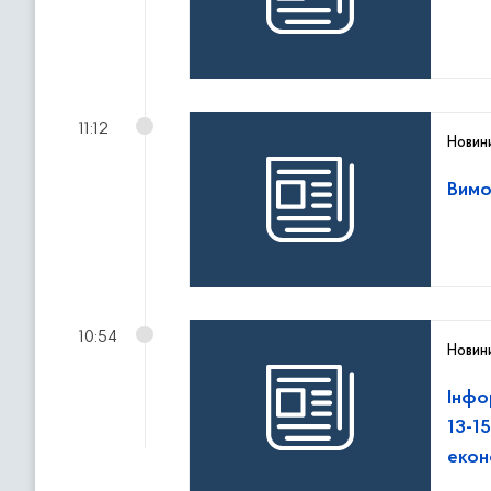
11:12
Новин
Вимо
10:54
Новин
Інфо
13-1
екон