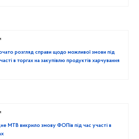
и
очато розгляд справи щодо можливої змови під
участі в торгах на закупівлю продуктів харчування
и
дне МТВ викрило змову ФОПів під час участі в
ах