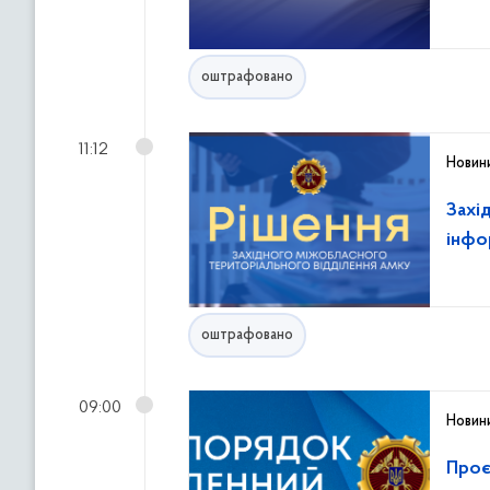
оштрафовано
11:12
Новин
Захі
інфо
оштрафовано
09:00
Новин
Проє