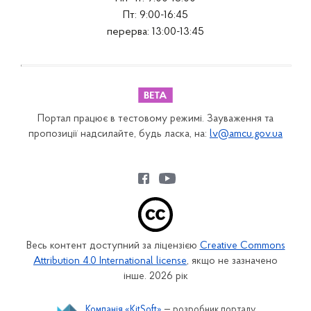
Пт: 9:00-16:45
перерва: 13:00-13:45
Портал працює в тестовому режимі. Зауваження та
пропозиції надсилайте, будь ласка, на:
lv@amcu.gov.ua
Весь контент доступний за ліцензією
Creative Commons
Attribution 4.0 International license
, якщо не зазначено
інше. 2026 рік
Компанія «KitSoft»
— розробник порталу