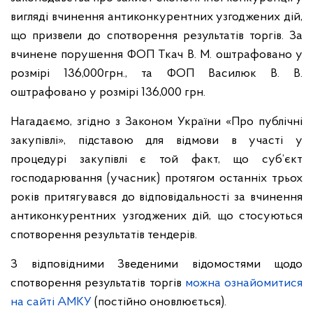
вигляді вчинення антиконкурентних узгоджених дій,
що призвели до спотворення результатів торгів. За
вчинене порушення ФОП Ткач В. М. оштрафовано у
розмірі 136,000грн., та ФОП Василюк В. В.
оштрафовано у розмірі 136,000 грн.
Нагадаємо, згідно з Законом України «Про публічні
закупівлі», підставою для відмови в участі у
процедурі закупівлі є той факт, що суб’єкт
господарювання (учасник) протягом останніх трьох
років притягувався до відповідальності за вчинення
антиконкурентних узгоджених дій, що стосуються
спотворення результатів тендерів.
З відповідними Зведеними відомостями щодо
спотворення результатів торгів
можна ознайомитися
на сайті АМКУ
(постійно оновлюється).