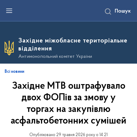
П
Пошук
е
р
е
й
т
и
Західне міжобласне територіальне
д
о
відділення
о
с
Антимонопольний комітет України
н
о
в
Всі новини
н
о
Західне МТВ оштрафувало
г
о
в
двох ФОПів за змову у
м
і
торгах на закупівлю
с
т
асфальтобетонних сумішей
у
Опубліковано 29 травня 2026 року о 14:21