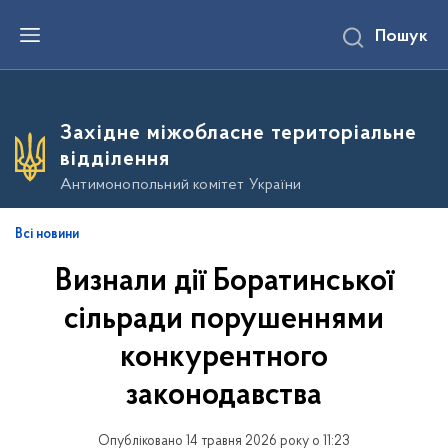
П
Пошук
е
р
е
й
т
и
Західне міжобласне територіальне
д
о
відділення
о
с
Антимонопольний комітет України
н
о
в
Всі новини
н
о
Визнали дії Боратинської
г
о
в
сільради порушеннями
м
і
конкурентного
с
т
законодавства
у
Опубліковано 14 травня 2026 року о 11:23