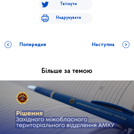
Твітнути
Надрукувати
Попередня
Наступна
Більше за темою