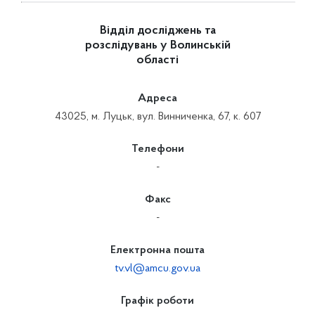
Відділ досліджень та
розслідувань у Волинській
області
Адреса
43025, м. Луцьк, вул. Винниченка, 67, к. 607
Телефони
-
Факс
-
Електронна пошта
tv.vl@amcu.gov.ua
Графік роботи