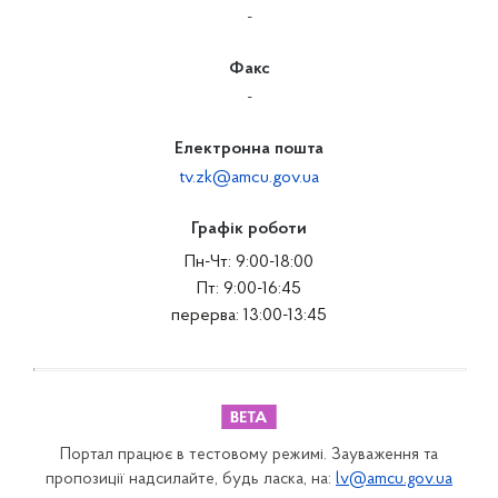
-
Факс
-
Електронна пошта
tv.zk@amcu.gov.ua
Графік роботи
Пн-Чт: 9:00-18:00
Пт: 9:00-16:45
перерва: 13:00-13:45
Портал працює в тестовому режимі. Зауваження та
пропозиції надсилайте, будь ласка, на:
lv@amcu.gov.ua