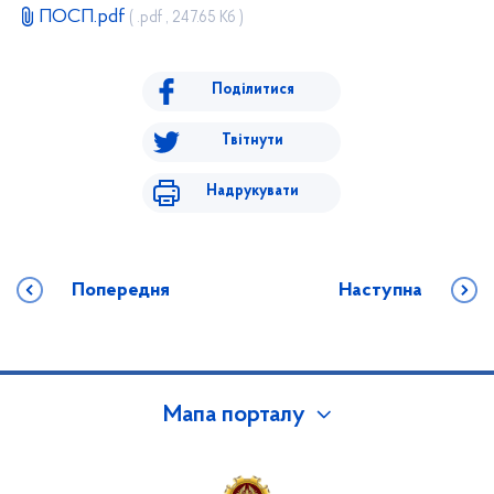
ПОСП.pdf
( .pdf , 247.65 Кб )
Поділитися
Твітнути
Надрукувати
Попередня
Наступна
Мапа порталу