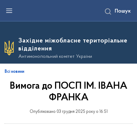
П
Пошук
е
р
е
й
т
и
Західне міжобласне територіальне
д
о
відділення
о
с
Антимонопольний комітет України
н
о
в
Всі новини
н
о
Вимога до ПОСП ІМ. ІВАНА
г
о
в
ФРАНКА
м
і
с
Опубліковано 03 грудня 2025 року о 16:51
т
у