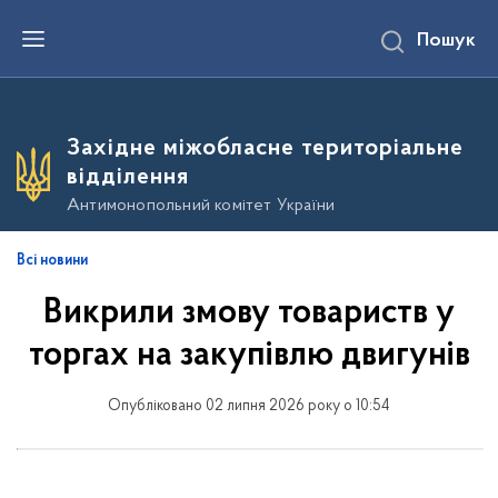
П
Пошук
е
р
е
й
т
и
Західне міжобласне територіальне
д
о
відділення
о
с
Антимонопольний комітет України
н
о
в
Всі новини
н
о
Викрили змову товариств у
г
о
в
торгах на закупівлю двигунів
м
і
с
Опубліковано 02 липня 2026 року о 10:54
т
у