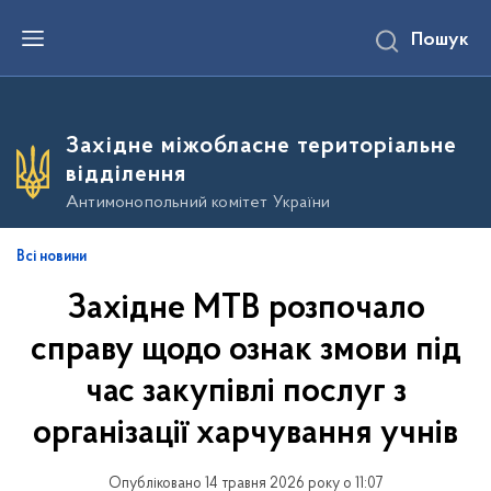
П
Пошук
е
р
е
й
т
и
Західне міжобласне територіальне
д
о
відділення
о
с
Антимонопольний комітет України
н
о
в
Всі новини
н
о
Західне МТВ розпочало
г
о
в
справу щодо ознак змови під
м
і
час закупівлі послуг з
с
т
організації харчування учнів
у
Опубліковано 14 травня 2026 року о 11:07