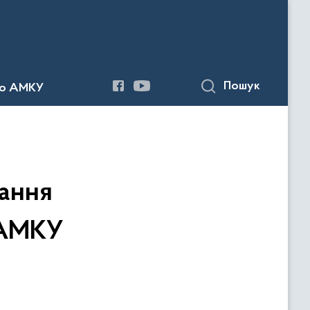
Пошук
до АМКУ
дання
 АМКУ