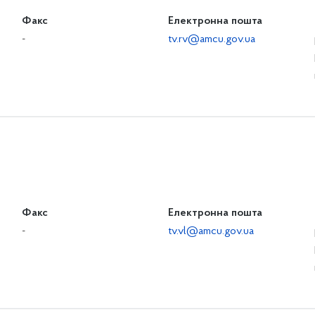
Факс
Електронна пошта
-
tv.rv@amcu.gov.ua
Факс
Електронна пошта
-
tv.vl@amcu.gov.ua