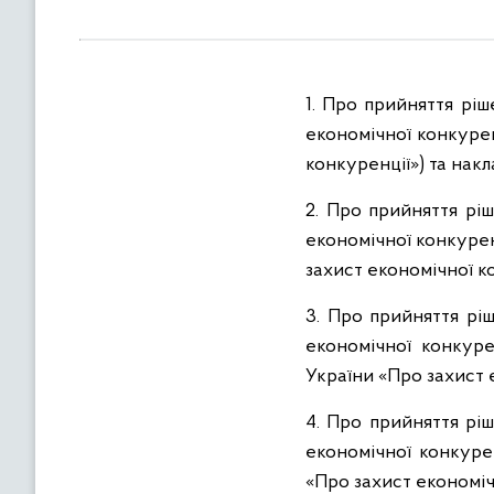
в
м
і
с
1. Про прийняття рі
т
економічної конкурен
у
конкуренції») та нак
2. Про прийняття рі
економічної конкурен
захист економічної к
3. Про прийняття рі
економічної конкурен
України «Про захист 
4. Про прийняття рі
економічної конкурен
«Про захист економіч