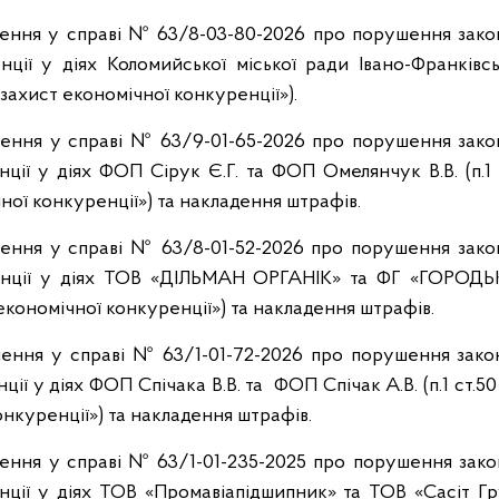
шення у справі № 63/8-03-80-2026 про порушення зако
ції у діях Коломийської міської ради Івано-Франківськ
захист економічної конкуренції»).
шення у справі № 63/9-01-65-2026 про порушення зако
ції у діях ФОП Сірук Є.Г. та ФОП Омелянчук В.В. (п.1
ної конкуренції») та накладення штрафів.
шення у справі № 63/8-01-52-2026 про порушення зако
нції у діях ТОВ «ДІЛЬМАН ОРГАНІК» та ФГ «ГОРОДЬКІ
економічної конкуренції») та накладення штрафів.
шення у справі № 63/1-01-72-2026 про порушення зако
ції у діях ФОП Спічака В.В. та ФОП Спічак А.В. (п.1 ст.5
онкуренції») та накладення штрафів.
шення у справі № 63/1-01-235-2025 про порушення зако
ції у діях ТОВ «Промавіапідшипник» та ТОВ «Сасіт Гру