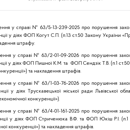
шення у справі № 63/5-13-239-2025 про порушення зако
ції у діях ФОП Когут С.П. (п.13 ст.50 Закону України «П
ладення штрафу.
шення у справі № 63/2-01-09-2026 про порушення зако
ції у діях ФОП Пишної К.М. та ФОП Сендзік Т.В. (п.1 ст.5
онкуренції») та накладення штрафів.
шення у справі № 63/1-03-76-2026 про порушення зако
ції у діях Трускавецької міської ради Львівської обла
економічної конкуренції»).
шення у справі № 63/4-01-161-2025 про порушення зако
ції у діях ФОП Стриченюка В.Ф. та ФОП Юкіш Р.І. (п.1
ної конкуренції») та накладення штрафів.