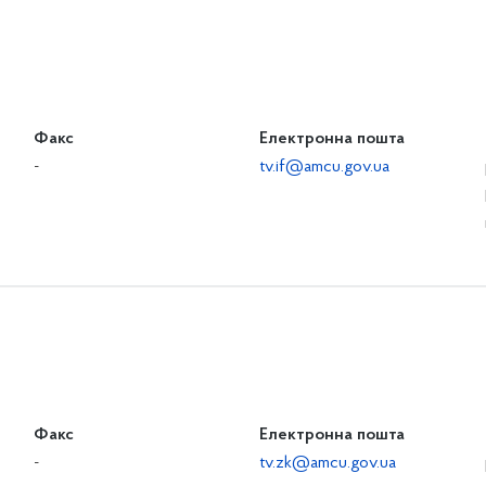
Факс
Електронна пошта
-
tv.if@amcu.gov.ua
Факс
Електронна пошта
-
tv.zk@amcu.gov.ua