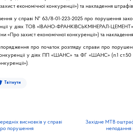
захист економічної конкуренції») та накладення штрафів
ішення у справі № 63/8-01-223-2025 про порушення зако
енції у діях ТОВ «ІВАНО-ФРАНКІВСЬКМІНЕРАЛ-ЦЕМЕНТ»
аїни «Про захист економічної конкуренції») та накладення
озпорядження про початок розгляду справи про порушен
конкуренції у діях ПП «ШАНС» та ФГ «ШАНС» (п.1 ст.50
нкуренції»).
Твітнути
ередніх висновків у справі
Західне МТВ оштраф
про порушення
неподання 