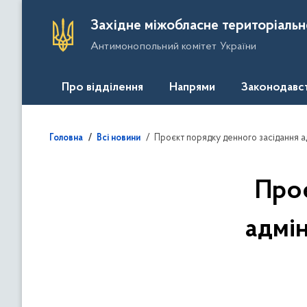
П
Західне міжобласне територіальн
е
Антимонопольний комітет України
р
е
й
Про відділення
Напрями
Законодавс
т
и
д
Проєкт порядку денного засідання а
Головна
Всі новини
о
о
с
Проє
н
о
адмі
в
н
о
г
о