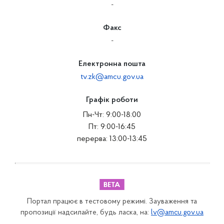
-
Факс
-
Електронна пошта
tv.zk@amcu.gov.ua
Графік роботи
Пн-Чт: 9:00-18:00
Пт: 9:00-16:45
перерва: 13:00-13:45
Портал працює в тестовому режимі. Зауваження та
пропозиції надсилайте, будь ласка, на:
lv@amcu.gov.ua