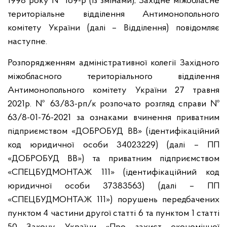
1998 року № 169-р (із змінами), Західне міжобласне
територіальне відділення Антимонопольного
комітету України (далі – Відділення) повідомляє
наступне.
Розпорядженням адміністративної колегії Західного
міжобласного територіального відділення
Антимонопольного комітету України 27 травня
2021р. № 63/83-рп/к розпочато розгляд справи №
63/8-01-76-2021 за ознаками вчинення приватним
підприємством «ДОБРОБУД ВВ» (ідентифікаційний
код юридичної особи 34023229) (далі – ПП
«ДОБРОБУД ВВ») та приватним підприємством
«СПЕЦБУДМОНТАЖ 111» (ідентифікаційний код
юридичної особи 37383563) (далі – ПП
«СПЕЦБУДМОНТАЖ 111») порушень передбачених
пунктом 4 частини другої статті 6 та пунктом 1 статті