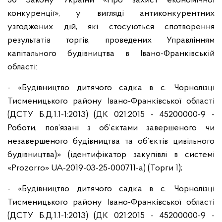
50 Закону України «Про захист економічної
конкуренції», у вигляді антиконкурентних
узгоджених дій, які стосуються спотворення
результатів торгів, проведених Управлінням
капітального будівництва в Івано-Франківській
області:
- «Будівництво дитячого садка в с. Чорнолізці
Тисменицького району Івано-Франківської області
(ДСТУ Б.Д.1.1-1:2013) (ДК 021:2015 - 45200000-9 -
Роботи, пов’язані з об’єктами завершеного чи
незавершеного будівництва та об’єктів цивільного
будівництва)» (ідентифікатор закупівлі в системі
«Prozorro» UA-2019-03-25-000711-a) (Торги 1);
- «Будівництво дитячого садка в с. Чорнолізці
Тисменицького району Івано-Франківської області
(ДСТУ Б.Д.1.1-1:2013) (ДК 021:2015 - 45200000-9 -