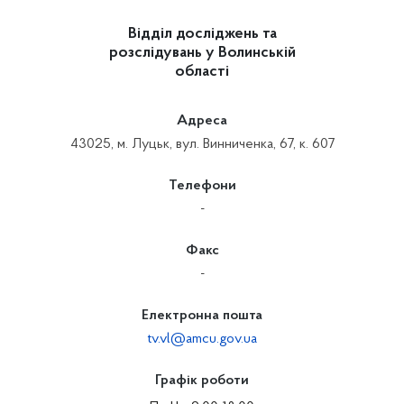
Відділ досліджень та
розслідувань у Волинській
області
Адреса
43025, м. Луцьк, вул. Винниченка, 67, к. 607
Телефони
-
Факс
-
Електронна пошта
tv.vl@amcu.gov.ua
Графік роботи