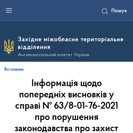
П
Пошук
е
р
е
й
т
и
Західне міжобласне територіальне
д
о
відділення
о
с
Антимонопольний комітет України
н
о
в
Всі новини
н
о
Інформація щодо
г
о
в
попередніх висновків у
м
і
справі № 63/8-01-76-2021
с
т
про порушення
у
законодавства про захист