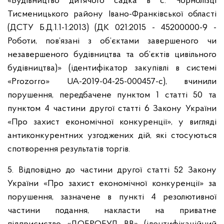
«Будівництво дитячого садка в с. Чорнолізці
Тисменицького району Івано-Франківської області
(ДСТУ Б.Д.1.1-1:2013) (ДК 021:2015 - 45200000-9 -
Роботи, пов’язані з об’єктами завершеного чи
незавершеного будівництва та об’єктів цивільного
будівництва)» (ідентифікатор закупівлі в системі
«Prozorro» UA-2019-04-25-000457-c), вчинили
порушення, передбачене пунктом 1 статті 50 та
пунктом 4 частини другої статті 6 Закону України
«Про захист економічної конкуренції», у вигляді
антиконкурентних узгоджених дій, які стосуються
спотворення результатів торгів.
5. Відповідно до частини другої статті 52 Закону
України «Про захист економічної конкуренції» за
порушення, зазначене в пункті 4 резолютивної
частини подання, накласти на приватне