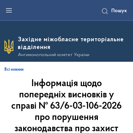
П
Пошук
е
р
е
й
т
и
Західне міжобласне територіальне
д
о
відділення
о
с
Антимонопольний комітет України
н
о
в
Всі новини
н
о
Інформація щодо
г
о
в
попередніх висновків у
м
і
справі № 63/6-03-106-2026
с
т
про порушення
у
законодавства про захист