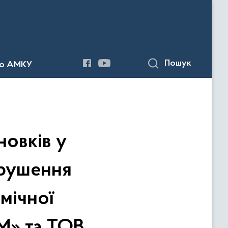
Пошук
до АМКУ
овків у
орушення
мічної
М» та ТОВ