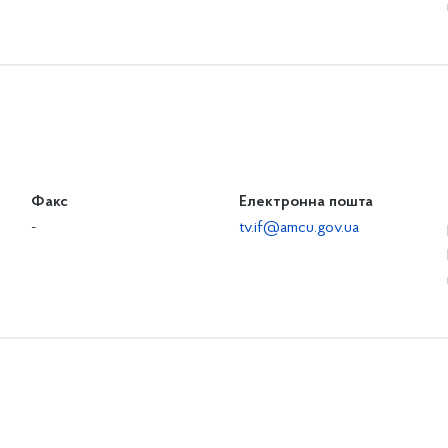
Факс
Електронна пошта
-
tv.if@amcu.gov.ua