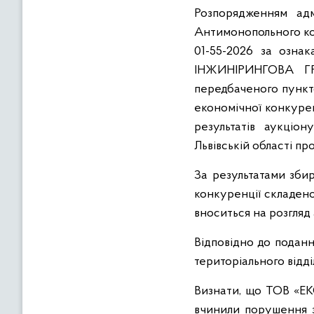
Розпорядженням адмі
Антимонопольного ком
01-55-2026 за озн
ІНЖИНІРИНГОВА ГРУ
передбаченого пункто
економічної конкурен
результатів аукціо
Львівській області пр
За результатами збир
конкуренції складено
вноситься на розгляд 
Відповідно до поданн
територіального відд
Визнати, що ТОВ «
вчинили порушення з