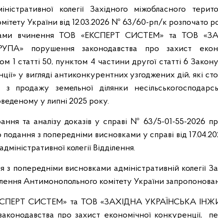
ністративної колегії Західного міжобласного терито
ітету України від 12.03.2026 № 63/60-рп/к розпочато р
аками вчинення ТОВ «ЕКСПЕРТ СИСТЕМ» та ТОВ «
ПА» порушення законодавства про захист економ
м 1 статті 50, пунктом 4 частини другої статті 6 Закон
ції» у вигляді антиконкурентних узгоджених дій, які с
ну з продажу земельної ділянки несільськогосподарс
оведеному у липні 2025 року.
ання та аналізу доказів у справі № 63/5-01-55-2026 п
 подання з попередніми висновками у справі від 17.04.2
адміністративної колегії Відділення.
я з попередніми висновками адміністративній колегії З
ілення Антимонопольного комітету України запропонова
ЕКСПЕРТ СИСТЕМ» та ТОВ «ЗАХІДНА УКРАЇНСЬКА ІН
аконодавства про захист економічної конкуренції, п