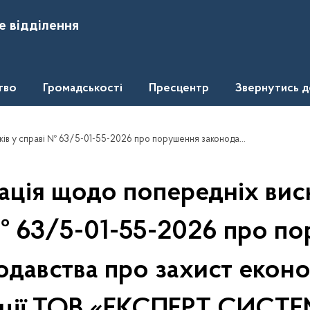
е відділення
тво
Громадськості
Пресцентр
Звернутись 
я законодавства про захист економічної конкуренції ТОВ «ЕКСПЕРТ СИСТЕМ» та ТОВ «ЗАХІДНА УКРАЇНСЬКА ІНЖИНІРИНГОВА ГРУПА»
ація щодо попередніх висн
№ 63/5-01-55-2026 про п
одавства про захист еконо
ції ТОВ «ЕКСПЕРТ СИСТЕ