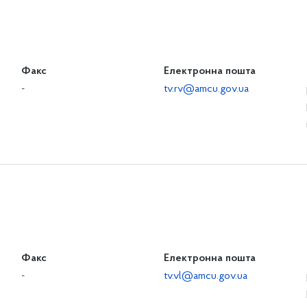
Факс
Електронна пошта
-
tv.rv@amcu.gov.ua
Факс
Електронна пошта
-
tv.vl@amcu.gov.ua