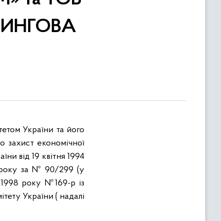
РИНГОВА
тетом України та його
о захист економічної
ни від 19 квітня 1994
 року за № 90/299 (у
 1998 року №169-р із
тету України ( надалі