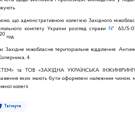
джують.
ємо, що адміністративною колегією Західного міжоблас
польного комітету України розгляд справи
№
63/5-01
20
год.
ви: Західне міжобласне територіальне відділення Антим
 Коперника, 4.
ТЕМ» та ТОВ «ЗАХІДНА УКРАЇНСЬКА ІНЖИНІРИНГ
важення яких мають бути оформлені належним чином, м
вної колегії.
Твітнути