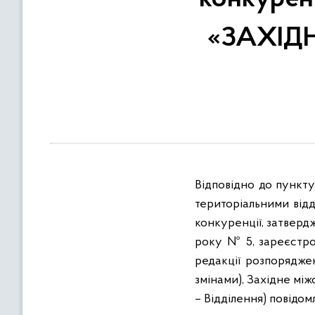
в
м
«ЗАХІД
і
с
т
у
Відповідно до пункту
територіальними від
конкуренції, затверд
року № 5, зареєстро
редакції розпорядже
змінами), Західне мі
– Відділення) повідом