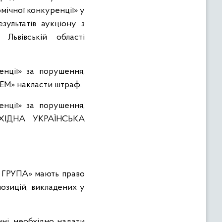
омічної конкуренції» у
зультатів аукціону з
Львівській області
енції» за порушення,
ТЕМ» накласти штраф.
енції» за порушення,
ЗАХІДНА УКРАЇНСЬКА
ГРУПА» мають право
позицій, викладених у
нні, необхідно надати