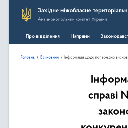
П
Західне міжобласне територіальн
е
Антимонопольний комітет України
р
е
й
Про відділення
Напрями
Законодавс
т
и
д
Інформація щодо попередніх висновків у справі № 63/5-01-55-2026 про порушенн
Головна
Всі новини
о
о
с
Інформ
н
о
справі 
в
н
закон
о
г
о
конкурен