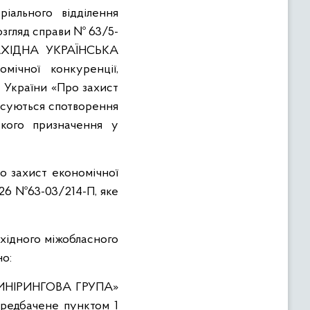
ріального відділення
озгляд справи № 63/5-
ЗАХІДНА УКРАЇНСЬКА
ічної конкуренції,
у України «Про захист
тосуються спотворення
ького призначення у
ро захист економічної
026 №63-03/214-П, яке
ахідного міжобласного
но:
ЖИНІРИНГОВА ГРУПА»
ередбачене пунктом 1