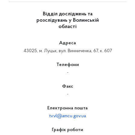
Відділ досліджень та
розслідувань у Волинській
області
Адреса
43025, м. Луцьк, вул. Винниченка, 67, к. 607
Телефони
-
Факс
-
Електронна пошта
tv.vl@amcu.gov.ua
Графік роботи