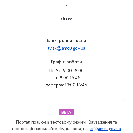
-
Факс
-
Електронна пошта
tv.zk@amcu.gov.ua
Графік роботи
Пн-Чт: 9:00-18:00
Пт: 9:00-16:45
перерва: 13:00-13:45
Портал працює в тестовому режимі. Зауваження та
пропозиції надсилайте, будь ласка, на:
lv@amcu.gov.ua