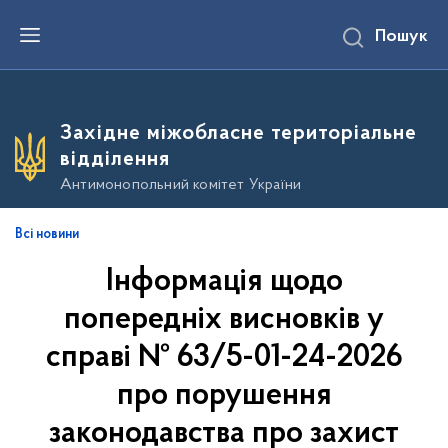
П
Пошук
е
р
е
й
т
и
Західне міжобласне територіальне
д
о
відділення
о
с
Антимонопольний комітет України
н
о
в
Всі новини
н
о
Інформація щодо
г
о
в
попередніх висновків у
м
і
справі № 63/5-01-24-2026
с
т
про порушення
у
законодавства про захист