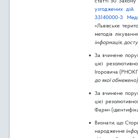
статті 50 Закону
узгоджених дій,
33140000-3 Меди
«Львівське терит
методів лікуван
інформація, досту
За вчинене поруш
цієї резолютивн
Ігоровича (РНО
до якої обмежено)
За вчинене поруш
цієї резолютивн
Фарм» (ідентифі
Визнати, що Сто
народження
інфо