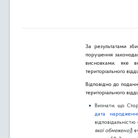
в
м
і
с
т
у
За результатами зби
порушення законодав
висновками, яке вн
територіального відд
Відповідно до поданн
територіального відд
Визнати, що Ст
дата народжен
відповідальністю
якої обмежено)
) 