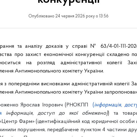
Опубліковано 24 червня 2026 року о 13:56
рання та аналізу доказів у справі № 63/4-01-111-202
ства про захист економічної конкуренції складено п
оситься на розгляд адміністративної колегії Зах
ілення Антимонопольного комітету України.
я з попередніми висновками адміністративній колегії З
ілення Антимонопольного комітету України запропонова
ороженко Ярослав Ігорович (РНОКПП
(
інформація, дост
ня
інформація, доступ до якої обмежено)
) та това
 «Центр Фарм» (ідентифікаційний код юридичної особи
вчинили порушення, передбачене пунктом 4 частини друго