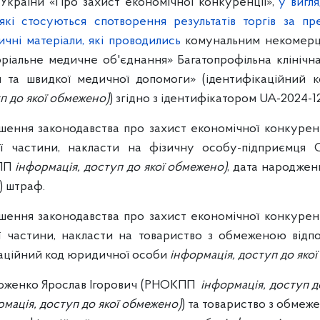
 України «Про захист економічної конкуренції»,
у вигл
які стосуються спотворення результатів торгів
за пр
чні матеріали, які проводились
комунальним некомерц
оріальне медичне об'єднання» Багатопрофільна клінічн
ня та швидкої медичної допомоги» (ідентифікаційний
п до якої обмежено)
) згідно з ідентифікатором UA-2024-1
ення законодавства про захист економічної конкуренці
ої частини, накласти на фізичну особу-підприємця 
КПП
інформація, доступ до якої обмежено)
, дата народже
) штраф.
ення законодавства про захист економічної конкуренці
ої частини, накласти на товариство з обмеженою від
каційний код юридичної особи
інформація, доступ до яко
роженко Ярослав Ігорович (РНОКПП
інформація, доступ д
рмація, доступ до якої обмежено)
) та товариство з обмеж