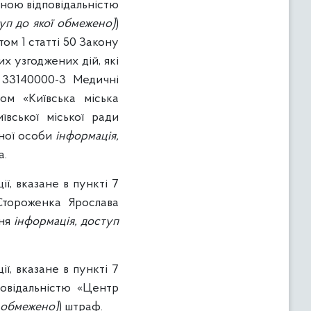
еною відповідальністю
уп до якої обмежено)
)
ом 1 статті 50 Закону
х узгоджених дій, які
: 33140000-3 Медичні
ом «Київська міська
ївської міської ради
чної особи
інформація,
a.
ї, вказане в пункті 7
Стороженка Ярослава
ння
інформація, доступ
ї, вказане в пункті 7
повідальністю «Центр
ї обмежено)
) штраф.