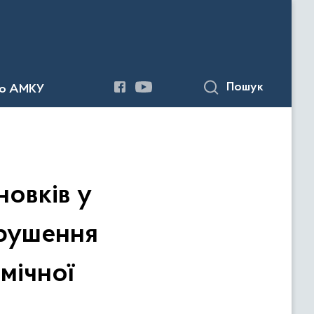
Пошук
до АМКУ
овків у
орушення
мічної