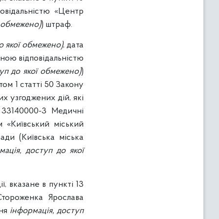
повідальністю «Центр
ї обмежено)
) штраф.
о якої обмежено)
, дата
еною відповідальністю
уп до якої обмежено)
)
ом 1 статті 50 Закону
х узгоджених дій, які
: 33140000-3 Медичні
м «Київський міський
ади (Київська міська
мація, доступ до якої
, вказане в пункті 13
Стороженка Ярослава
ння
інформація, доступ