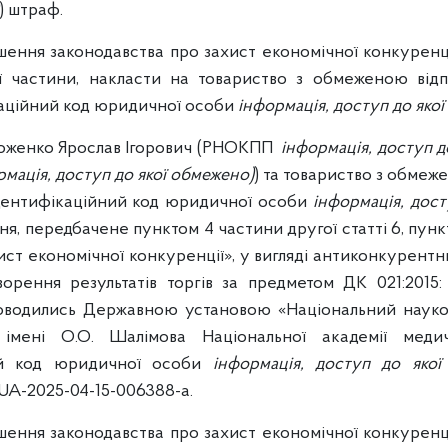
) штраф.
ення законодавства про захист економічної конкуренції
ої частини, накласти на товариство з обмеженою від
каційний код юридичної особи
інформація, доступ до яко
роженко Ярослав Ігорович (РНОКПП
інформація, доступ д
рмація, доступ до якої обмежено)
) та товариство з обмеж
дентифікаційний код юридичної особи
інформація, дост
, передбачене пунктом 4 частини другої статті 6, пункт
ст економічної конкуренції», у вигляді антиконкурентни
ворення результатів торгів за предметом ДК 021:2015
роводились Державною установою «Національний науков
ї імені О.О. Шалімова Національної академії мед
ний код юридичної особи
інформація, доступ до якої
UA-2025-04-15-006388-a.
ення законодавства про захист економічної конкуренції