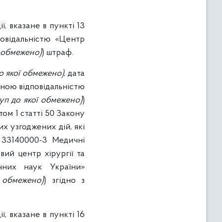
, вказане в пункті 13
повідальністю «Центр
ї обмежено)
) штраф.
о якої обмежено)
, дата
еною відповідальністю
уп до якої обмежено)
)
ом 1 статті 50 Закону
х узгоджених дій, які
: 33140000-3 Медичні
ий центр хірургії та
ичних наук України»
 обмежено)
) згідно з
, вказане в пункті 16