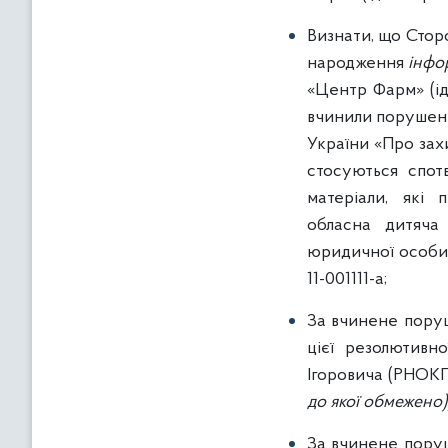
Визнати, що Сто
народження
інфо
«Центр Фарм» (і
вчинили порушення
України «Про захи
стосуються спот
матеріали, які 
обласна дитяча 
юридичної особ
11-001111-a;
За вчинене поруш
цієї резолютивн
Ігоровича (РНО
до якої обмежено)
За вчинене поруш