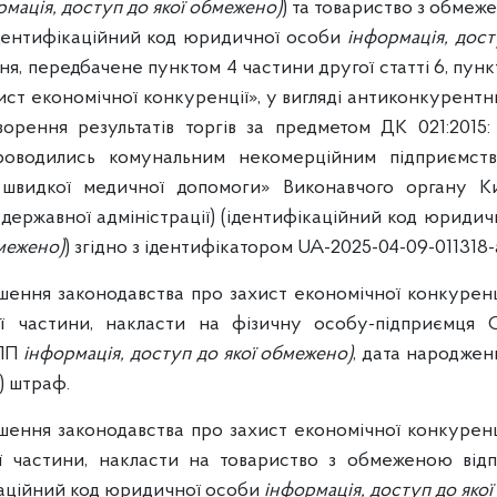
рмація, доступ до якої обмежено)
) та товариство з обмеж
дентифікаційний код юридичної особи
інформація, дост
, передбачене пунктом 4 частини другої статті 6, пункт
ст економічної конкуренції», у вигляді антиконкурентни
ворення результатів торгів за предметом ДК 021:2015
проводились комунальним некомерційним підприємств
я швидкої медичної допомоги» Виконавчого органу Ки
ї державної адміністрації) (ідентифікаційний код юриди
межено)
) згідно з ідентифікатором UA-2025-04-09-011318-
ення законодавства про захист економічної конкуренці
ої частини, накласти на фізичну особу-підприємця 
КПП
інформація, доступ до якої обмежено)
, дата народже
) штраф.
ення законодавства про захист економічної конкуренці
ої частини, накласти на товариство з обмеженою від
каційний код юридичної особи
інформація, доступ до яко