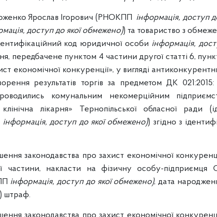
роженко Ярослав Ігорович (РНОКПП
інформація, доступ д
рмація, доступ до якої обмежено)
) та товариство з обмеж
дентифікаційний код юридичної особи
інформація, дост
, передбачене пунктом 4 частини другої статті 6, пункт
ст економічної конкуренції», у вигляді антиконкурентни
ворення результатів торгів за предметом ДК 021:2015
проводились комунальним некомерційним підприємс
клінічна лікарня» Тернопільської обласної ради (і
и
інформація, доступ до якої обмежено)
) згідно з іденти
ення законодавства про захист економічної конкуренції
ої частини, накласти на фізичну особу-підприємця 
КПП
інформація, доступ до якої обмежено)
, дата народже
) штраф.
ення законодавства про захист економічної конкуренції