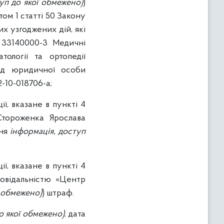
уп до якої обмежено)
)
ом 1 статті 50 Закону
х узгоджених дій, які
: 33140000-3 Медичні
ології та ортопедії
код юридичної особи
2-10-018706-a;
ї, вказане в пункті 4
Стороженка Ярослава
ння
інформація, доступ
ї, вказане в пункті 4
повідальністю «Центр
ї обмежено)
) штраф.
о якої обмежено)
, дата