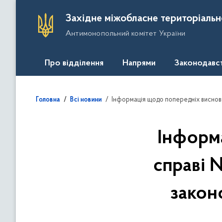
П
Західне міжобласне територіальн
е
Антимонопольний комітет України
р
е
й
Про відділення
Напрями
Законодавс
т
и
д
Інформація щодо попередніх висновків у справі № 6
Головна
Всі новини
о
о
с
Інформ
н
о
справі 
в
н
закон
о
г
о