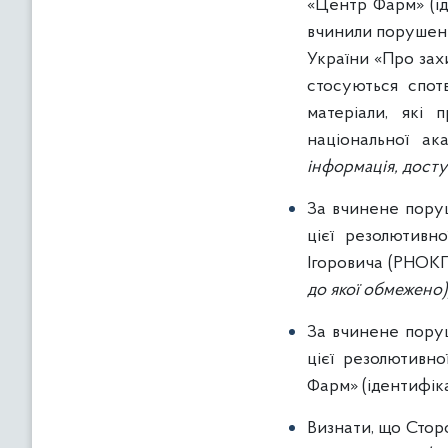
«Центр Фарм» (і
вчинили порушення
України «Про захи
стосуються спот
матеріали, які 
національної ак
інформація, досту
За вчинене поруш
цієї резолютивн
Ігоровича (РНО
до якої обмежено)
За вчинене поруш
цієї резолютивн
Фарм» (ідентифі
Визнати, що Сто