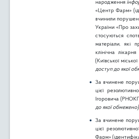
народження
інфо
«Центр Фарм» (і
вчинили порушення
України «Про захи
стосуються спот
матеріали, які 
клінічна лікарн
(Київської місько
доступ до якої об
За вчинене поруш
цієї резолютивн
Ігоровича (РНО
до якої обмежено)
За вчинене поруш
цієї резолютивн
Фарм» (ідентифі