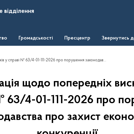
е відділення
тво
Громадськості
Пресцентр
Звернутись 
3/4-01-111-2026 про порушення законодавства про захист економічної конкуренції
ація щодо попередніх висн
№ 63/4-01-111-2026 про п
одавства про захист еконо
конкуренції