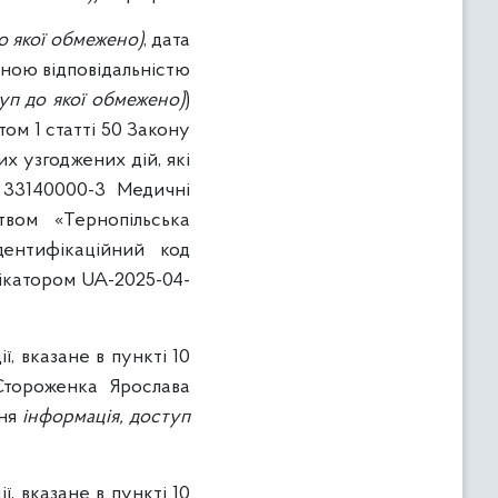
о якої обмежено)
, дата
еною відповідальністю
уп до якої обмежено)
)
ом 1 статті 50 Закону
х узгоджених дій, які
: 33140000-3 Медичні
твом «Тернопільська
дентифікаційний код
фікатором UA-2025-04-
, вказане в пункті 10
Стороженка Ярослава
ння
інформація, доступ
, вказане в пункті 10