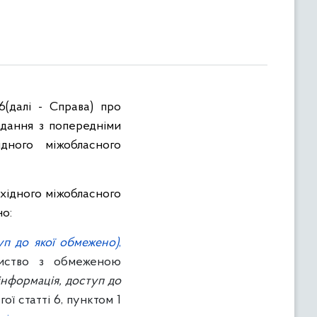
6
(далі - Справа) про
одання з попередніми
ідного міжобласного
ахідного міжобласного
но:
уп до якої обмежено)
,
риство з обмеженою
інформація, доступ до
ї статті 6, пунктом 1