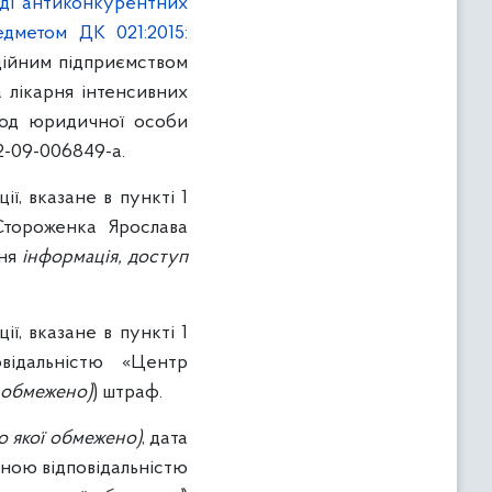
яді антиконкурентних
едметом ДК 021:2015:
ійним підприємством
а лікарня інтенсивних
 код юридичної особи
2-09-006849-a.
ї, вказане в пункті 1
Стороженка Ярослава
ння
інформація, доступ
ї, вказане в пункті 1
повідальністю «Центр
ї обмежено)
) штраф.
о якої обмежено)
, дата
еною відповідальністю