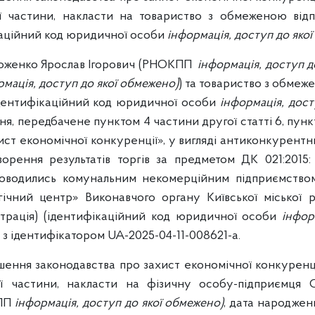
ої частини, накласти на товариство з обмеженою від
каційний код юридичної особи
інформація, доступ до яко
роженко Ярослав Ігорович (РНОКПП
інформація, доступ д
рмація, доступ до якої обмежено)
) та товариство з обмеж
дентифікаційний код юридичної особи
інформація, дост
, передбачене пунктом 4 частини другої статті 6, пункт
ст економічної конкуренції», у вигляді антиконкурентни
ворення результатів торгів за предметом ДК 021:2015
проводились комунальним некомерційним підприємство
гічний центр» Виконавчого органу Київської міської р
страція) (ідентифікаційний код юридичної особи
інфор
о з ідентифікатором UA-2025-04-11-008621-a.
ення законодавства про захист економічної конкуренції
ої частини, накласти на фізичну особу-підприємця 
КПП
інформація, доступ до якої обмежено)
, дата народже