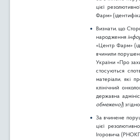
цієї резолютивн
Фарм» (ідентифі
Визнати, що Сто
народження
інфо
«Центр Фарм» (і
вчинили порушення
України «Про захи
стосуються спот
матеріали, які 
клінічний онколо
державна адміні
обмежено)
) згідн
За вчинене поруш
цієї резолютивн
Ігоровича (РНО