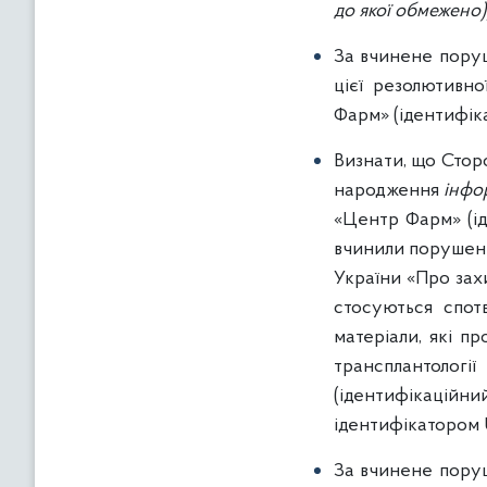
до якої обмежено)
За вчинене поруш
цієї резолютивн
Фарм» (ідентифі
Визнати, що Сто
народження
інфо
«Центр Фарм» (і
вчинили порушення
України «Про захи
стосуються спот
матеріали, які п
трансплантологі
(ідентифікацій
ідентифікатором 
За вчинене поруш