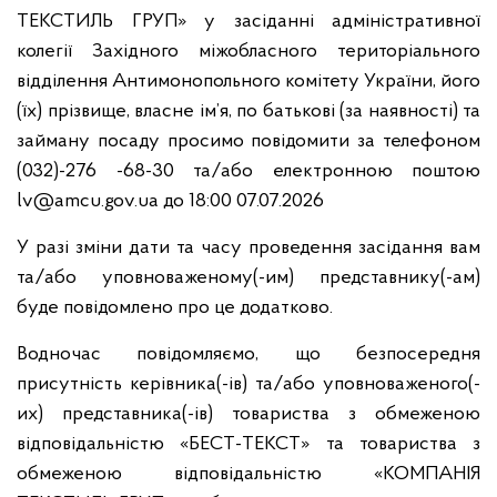
ТЕКСТИЛЬ ГРУП» у засіданні адміністративної
колегії Західного міжобласного територіального
відділення Антимонопольного комітету України, його
(їх) прізвище, власне ім’я, по батькові (за наявності) та
займану посаду просимо повідомити за телефоном
(032)-276 -68-30 та/або електронною поштою
lv@amcu.gov.ua до 18:00 07.07.2026
У разі зміни дати та часу проведення засідання вам
та/або уповноваженому(-им) представнику(-ам)
буде повідомлено про це додатково.
Водночас повідомляємо, що безпосередня
присутність керівника(-ів) та/або уповноваженого(-
их) представника(-ів) товариства з обмеженою
відповідальністю «БЕСТ-ТЕКСТ» та товариства з
обмеженою відповідальністю «КОМПАНІЯ