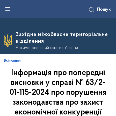
П
Пошук
е
р
е
й
т
и
Західне міжобласне територіальне
д
о
відділення
о
с
Антимонопольний комітет України
н
о
в
Всі новини
н
о
Інформація про попередні
г
о
в
висновки у справі № 63/2-
м
і
01-115-2024 про порушення
с
т
законодавства про захист
у
економічної конкуренції