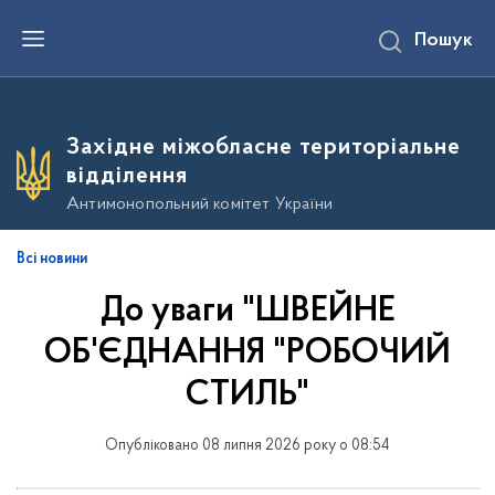
П
Пошук
е
р
е
й
т
и
Західне міжобласне територіальне
д
о
відділення
о
с
Антимонопольний комітет України
н
о
в
Всі новини
н
о
До уваги "ШВЕЙНЕ
г
о
в
ОБ'ЄДНАННЯ "РОБОЧИЙ
м
і
СТИЛЬ"
с
т
у
Опубліковано 08 липня 2026 року о 08:54