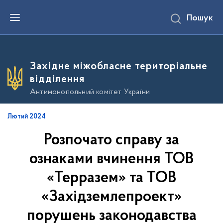
П
Пошук
е
р
е
й
т
и
Західне міжобласне територіальне
д
о
відділення
о
с
Антимонопольний комітет України
н
о
в
Лютий 2024
н
о
Розпочато справу за
г
о
в
ознаками вчинення ТОВ
м
і
«Терразем» та ТОВ
с
т
«Західземлепроект»
у
порушень законодавства