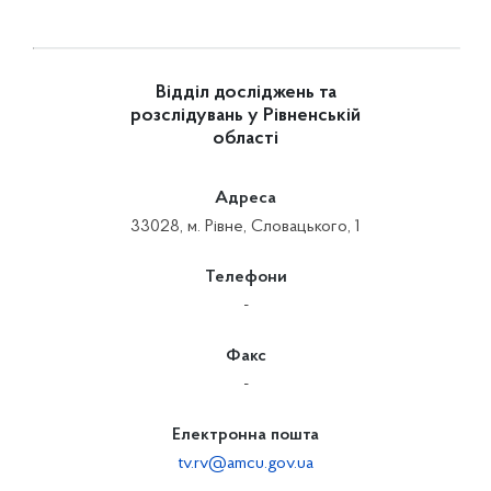
Відділ досліджень та
розслідувань у Рівненській
області
Адреса
33028, м. Рівне, Словацького, 1
Телефони
-
Факс
-
Електронна пошта
tv.rv@amcu.gov.ua