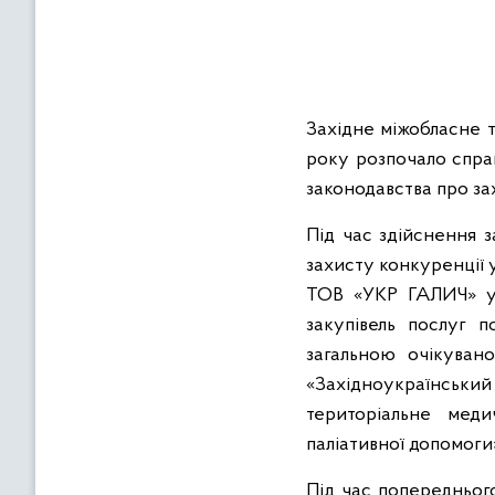
в
м
і
с
т
Західне міжобласне 
у
року розпочало спр
законодавства про за
Під час здійснення 
захисту конкуренції 
ТОВ «УКР ГАЛИЧ» у 
закупівель послуг п
загальною очікуван
«Західноукраїнський 
територіальне меди
паліативної допомоги»
Під час попередньог