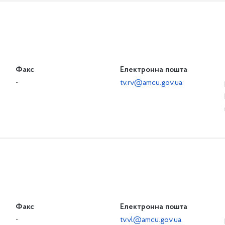
Факс
Електронна пошта
-
tv.rv@amcu.gov.ua
Факс
Електронна пошта
-
tv.vl@amcu.gov.ua