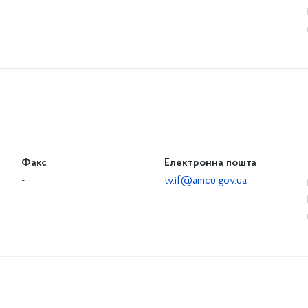
Факс
Електронна пошта
-
tv.if@amcu.gov.ua