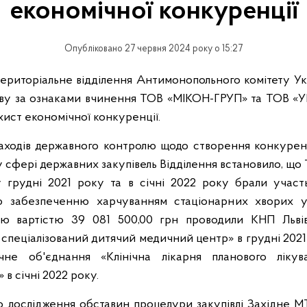
економічної конкуренції
Опубліковано 27 червня 2024 року о 15:27
територіальне відділення Антимонопольного комітету Ук
аву за ознаками вчинення ТОВ «МІКОН-ГРУП» та ТОВ «
хист економічної конкуренції.
заходів державного контролю щодо створення конкуре
у сфері державних закупівель Відділення встановило, щ
грудні 2021 року та в січні 2022 року брали участ
о забезпеченню харчуванням стаціонарних хворих у 
ою вартістю 39 081 500,00 грн проводили КНП Львів
спеціалізований дитячий медичний центр» в грудні 2021
чне об'єднання «Клінічна лікарня планового лікуван
 в січні 2022 року.
о дослідження обставин процедури закупівлі Західне М