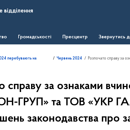
е відділення
тво
Громадськості
Пресцентр
Звернутись 
Розпочато справу за ознаками вчинення
.2024 перебувають на
Червень 2024
о справу за ознаками вчи
ОН-ГРУП» та ТОВ «УКР Г
шень законодавства про з