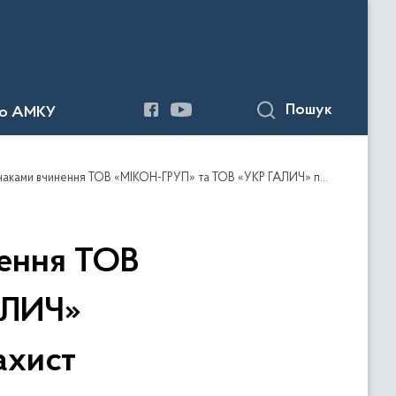
Пошук
до АМКУ
 ТОВ «МІКОН-ГРУП» та ТОВ «УКР ГАЛИЧ» порушень законодавства про захист економічної конкуренції
нення ТОВ
АЛИЧ»
ахист