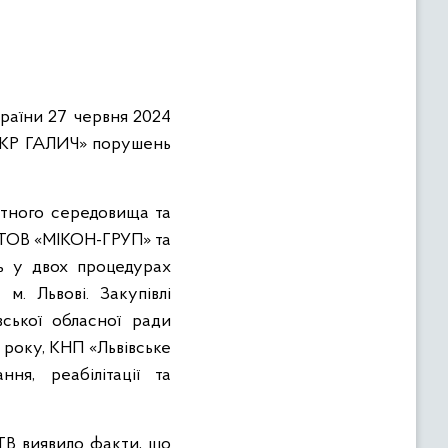
раїни 27 червня 2024
УКР ГАЛИЧ» порушень
нтного середовища та
о ТОВ «МІКОН-ГРУП» та
ь у двох процедурах
м. Львові. Закупівлі
ської обласної ради
 року, КНП «Львівське
ня, реабілітації та
ТВ виявило факти, що