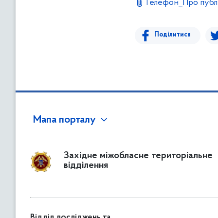
Телефон_Про публ
в
м
і
Поділитися
с
т
у
Мапа порталу
Західне міжобласне територіальне
відділення
Відділ досліджень та