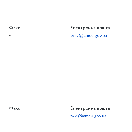
Факс
Електронна пошта
-
tv.rv@amcu.gov.ua
Факс
Електронна пошта
-
tv.vl@amcu.gov.ua