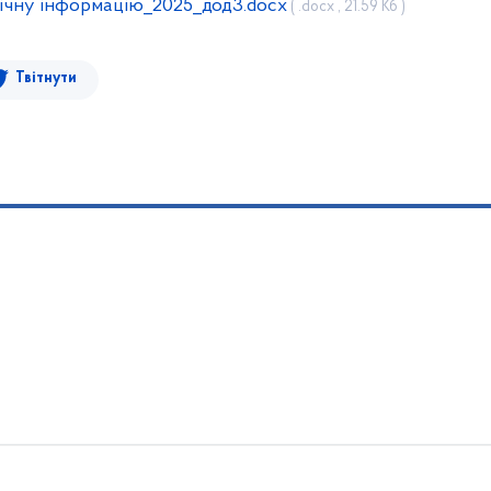
ічну інформацію_2025_дод3.docx
( .docx , 21.59 Кб )
Твітнути