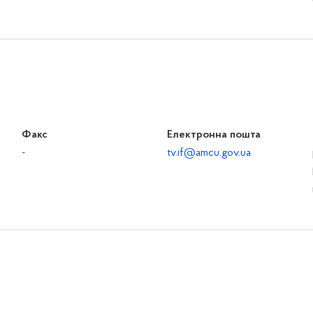
Факс
Електронна пошта
-
tv.if@amcu.gov.ua