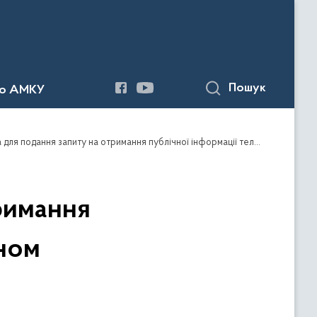
Пошук
до АМКУ
для подання запиту на отримання публічної інформації телефоном
римання
оном