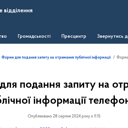
е відділення
тво
Громадськості
Пресцентр
Звернутись 
Форма 
Форми для подання запиту на отримання публічної інформації
для подання запиту на от
лічної інформації телеф
Опубліковано 28 серпня 2024 року о 11:15