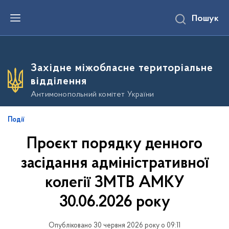
П
Пошук
е
р
е
й
т
и
Західне міжобласне територіальне
д
о
відділення
о
с
Антимонопольний комітет України
н
о
в
Події
н
о
Проєкт порядку денного
г
о
в
засідання адміністративної
м
і
колегії ЗМТВ АМКУ
с
т
30.06.2026 року
у
Опубліковано 30 червня 2026 року о 09:11