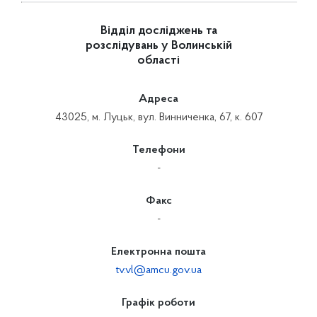
Відділ досліджень та
розслідувань у Волинській
області
Адреса
43025, м. Луцьк, вул. Винниченка, 67, к. 607
Телефони
-
Факс
-
Електронна пошта
tv.vl@amcu.gov.ua
Графік роботи