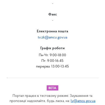
-
Факс
-
Електронна пошта
tv.zk@amcu.gov.ua
Графік роботи
Пн-Чт: 9:00-18:00
Пт: 9:00-16:45
перерва: 13:00-13:45
Портал працює в тестовому режимі. Зауваження та
пропозиції надсилайте, будь ласка, на:
lv@amcu.gov.ua